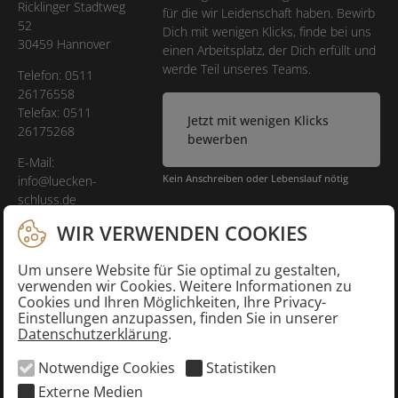
Ricklinger Stadtweg
für die wir Leiden­schaft haben. Bewirb
52
Dich mit wenigen Klicks, finde bei uns
30459 Hannover
einen Arbeits­platz, der Dich erfüllt und
werde Teil unseres Teams.
Telefon:
0511
26176558
Telefax: 0511
Jetzt mit wenigen Klicks
26175268
bewerben
E-Mail:
Kein Anschreiben oder Lebenslauf nötig
info@luecken-
schluss.de
WIR VERWENDEN COOKIES
Datenschutz
Impressum
Um unsere Website für Sie optimal zu gestalten,
verwenden wir Cookies. Weitere Informationen zu
Cookies und Ihren Möglichkeiten, Ihre Privacy-
Einstellungen anzupassen, finden Sie in unserer
Zeige Cookiebanner!
Datenschutzerklärung
.
Notwendige Cookies
Statistiken
Um eine datensparsame Verarbeitung zu
Externe Medien