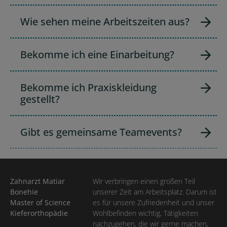
Wie sehen meine Arbeitszeiten aus?
Bekomme ich eine Einarbeitung?
Bekomme ich Praxis­kleidung
gestellt?
Gibt es gemeinsame Teamevents?
Zahnarzt Matiar
Wir verbringen einen großen Teil
Bonehie
unserer Zeit am Arbeits­platz. Darum ist
Master of Science
es für unsere Zufrieden­heit und unser
Kieferorthopädie
Wohl­be­finden wichtig, Tätig­keiten
nach­zu­gehen, die wir gerne machen,